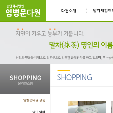
임병문다원 상품
명인 말차