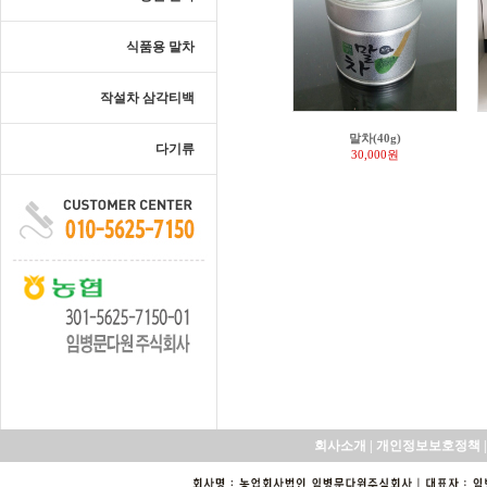
식품용 말차
작설차 삼각티백
말차(40g)
다기류
30,000원
회사소개
|
개인정보보호정책